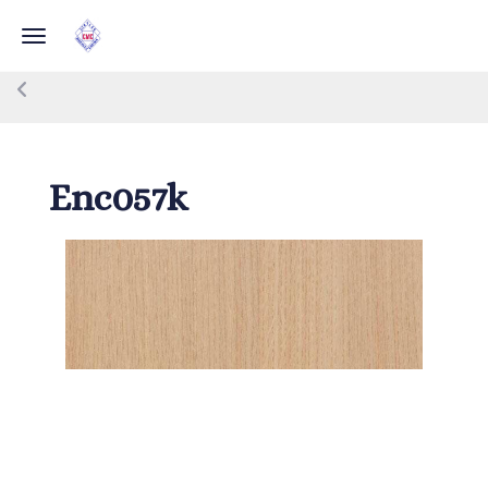
Toggle navigation
Enc057k