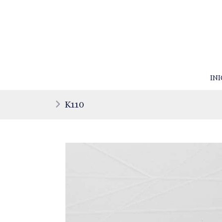
INI
K110