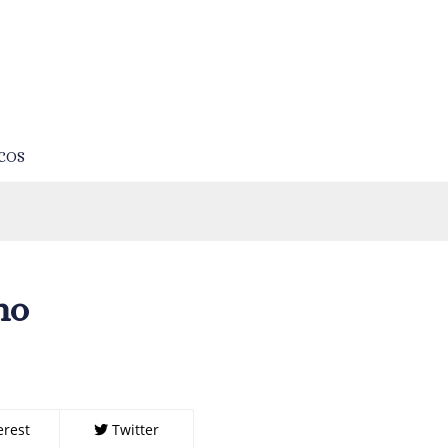
COS
no
erest
Twitter